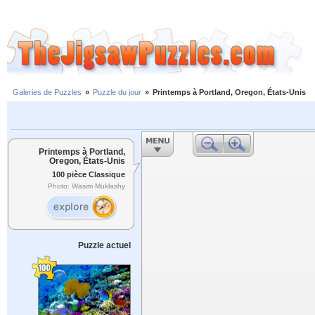
Galeries de Puzzles
»
Puzzle du jour
»
Printemps à Portland, Oregon, États-Unis
Printemps à Portland,
Oregon, États-Unis
100 pièce Classique
Photo: Wasim Muklashy
Puzzle actuel