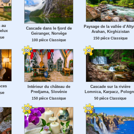
 au
Paysage de la vallée d’Alty
Cascade dans le fjord de
elux
Arahan, Kirghizistan
Geiranger, Norvège
que
150 pièce Classique
100 pièce Classique
nces
Intérieur du château de
Cascade sur la rivière
Predjama, Slovénie
Lomnica, Karpacz, Polog
que
150 pièce Classique
50 pièce Classique