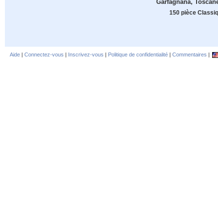
Garfagnana, Toscane,
150 pièce Classi
Aide
|
Connectez-vous
|
Inscrivez-vous
|
Politique de confidentialité
|
Commentaires
|