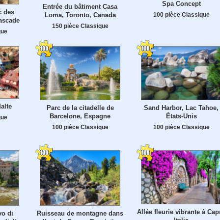
Spa Concept
Entrée du bâtiment Casa
c des
100 pièce Classique
Loma, Toronto, Canada
ascade
150 pièce Classique
que
alte
Parc de la citadelle de
Sand Harbor, Lac Tahoe,
Barcelone, Espagne
États-Unis
que
100 pièce Classique
100 pièce Classique
Allée fleurie vibrante à Capr
vo di
Ruisseau de montagne dans