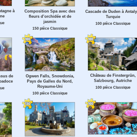
ntagne à
Composition Spa avec des
Cascade de Duden à Antaly
mne
fleurs d’orchidée et de
Turquie
jasmin
que
100 pièce Classique
150 pièce Classique
Château de Finstergrün,
ssus de
Ogwen Falls, Snowdonia,
Salzbourg, Autriche
ppadoce
Pays de Galles du Nord,
Royaume-Uni
100 pièce Classique
que
100 pièce Classique