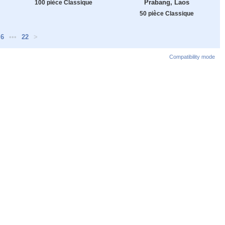
Prabang, Laos
100 pièce Classique
50 pièce Classique
6
•••
22
>
Compatibility mode