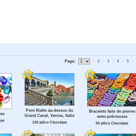
Page:
•
2
•
3
•
4
•
5
•
Pont Rialto au-dessus du
Bracelets faits de pierres
ses
Grand Canal, Venise, Italie
semi-précieuses
que
150 pièce Classique
50 pièce Classique