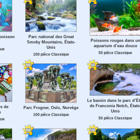
 poisson
Parc national des Great
Poissons rouges dans u
Smoky Mountains, États-
aquarium d’eau douce
Unis
que
50 pièce Classique
100 pièce Classique
Le bassin dans le parc d’Ét
de Franconia Notch, États
es de
Parc Frogner, Oslo, Norvège
Unis
s
100 pièce Classique
50 pièce Classique
que