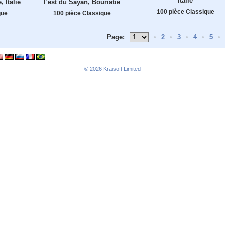
Italie
 Italie
l’est du Sayan, Bouriatie
100 pièce Classique
que
100 pièce Classique
Page:
•
2
•
3
•
4
•
5
•
© 2026
Kraisoft Limited