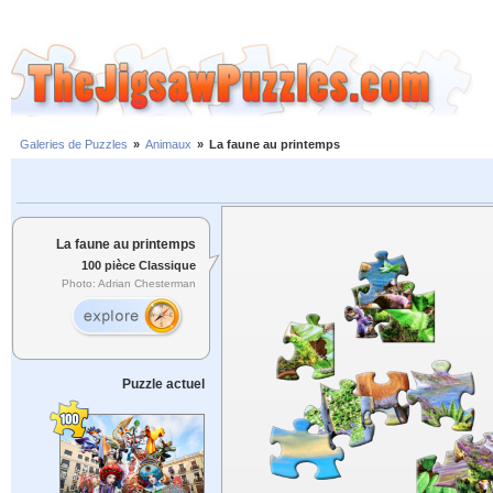
Galeries de Puzzles
»
Animaux
»
La faune au printemps
La faune au printemps
100 pièce Classique
Photo: Adrian Chesterman
Puzzle actuel