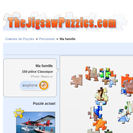
Galeries de Puzzles
»
Personnes
»
Ma famille
Ma famille
150 pièce Classique
Photo: Maam.ru
Puzzle actuel