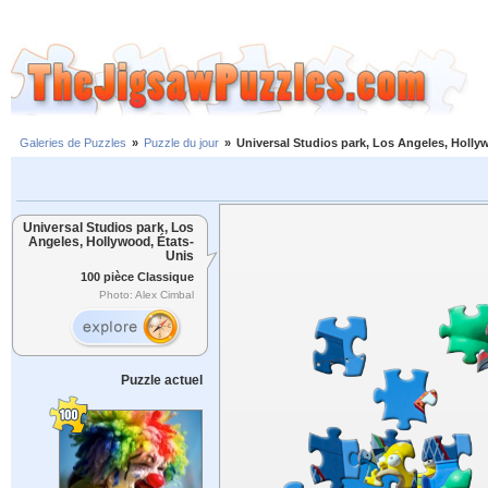
Galeries de Puzzles
»
Puzzle du jour
»
Universal Studios park, Los Angeles, Holly
Universal Studios park, Los
Angeles, Hollywood, États-
Unis
100 pièce Classique
Photo: Alex Cimbal
Puzzle actuel