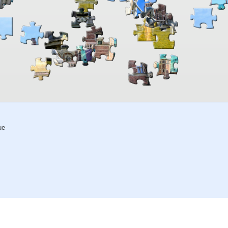
00:00
TheJigsawPuzzles
.com
ue
© 2026
Kraisoft Limited