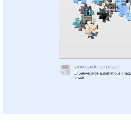
Sauvegarde automatique chaq
minute
Aide
|
Connectez-vous
|
Inscrivez-vous
|
Politique de confidentialité
|
Commentaires
|