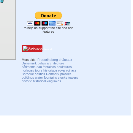
to help us support the site and add
features
Pinterest
Mots clés:
Frederiksborg
châteaux
Danemark
palais
architecture
bâtiments
eau
fontaines
sculptures
horloges
tours
historique
royal
roi
lacs
Baroque
castles
Denmark
palaces
buildings
water
fountains
clocks
towers
historic
historical
king
lakes
Compatibility mode