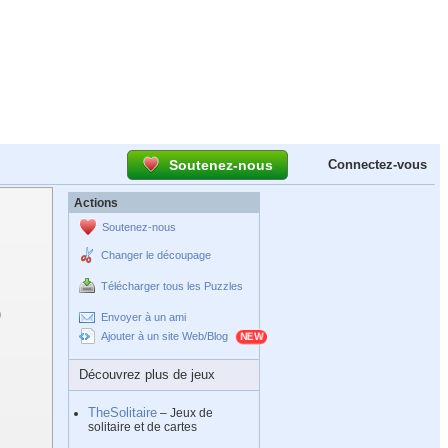
Soutenez-nous
Connectez-vous
Actions
Soutenez-nous
Changer le découpage
Télécharger tous les Puzzles
Envoyer à un ami
Ajouter à un site Web/Blog
Découvrez plus de jeux
TheSolitaire
– Jeux de
solitaire et de cartes