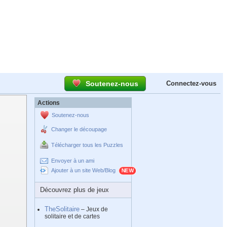
Soutenez-nous
Connectez-vous
Actions
Soutenez-nous
Changer le découpage
Télécharger tous les Puzzles
Envoyer à un ami
Ajouter à un site Web/Blog
Découvrez plus de jeux
TheSolitaire
– Jeux de
solitaire et de cartes