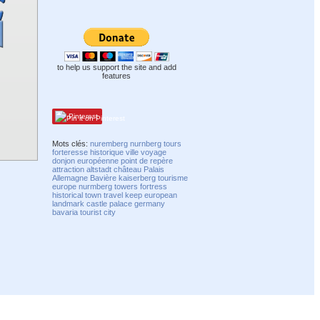
to help us support the site and add
features
Pinterest
Mots clés:
nuremberg
nurnberg
tours
forteresse
historique
ville
voyage
donjon
européenne
point de repère
attraction
altstadt
château
Palais
Allemagne
Bavière
kaiserberg
tourisme
europe
nurmberg
towers
fortress
historical
town
travel
keep
european
landmark
castle
palace
germany
bavaria
tourist
city
Compatibility mode