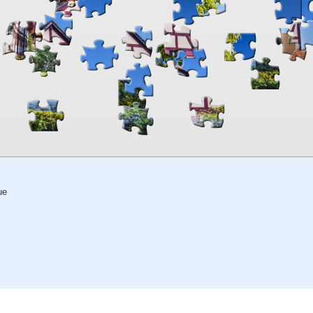
00:00
TheJigsawPuzzles
.com
ue