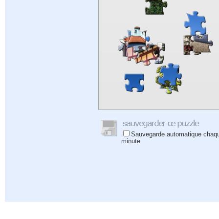
Sauvegarde automatique chaq
minute
Aide
|
Connectez-vous
|
Inscrivez-vous
|
Politique de confidentialité
|
Commentaires
|