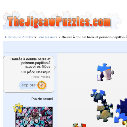
Galeries de Puzzles
»
Sous les mers
»
Daurée à double barre et poisson-papillon à
Daurée à double barre et
poisson-papillon à
nageoires filées
100 pièce Classique
Photo: Vlad61
Puzzle actuel