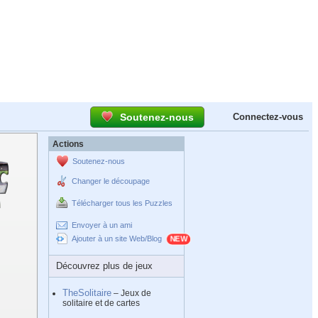
Soutenez-nous
Connectez-vous
Actions
Soutenez-nous
Changer le découpage
Télécharger tous les Puzzles
Envoyer à un ami
Ajouter à un site Web/Blog
Découvrez plus de jeux
TheSolitaire
– Jeux de
solitaire et de cartes