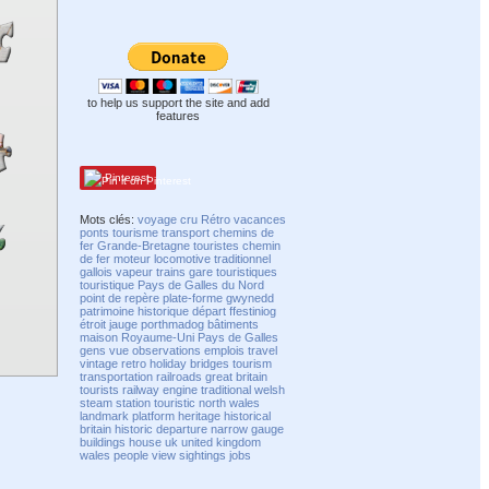
to help us support the site and add
features
Pinterest
Mots clés:
voyage
cru
Rétro
vacances
ponts
tourisme
transport
chemins de
fer
Grande-Bretagne
touristes
chemin
de fer
moteur
locomotive
traditionnel
gallois
vapeur
trains
gare
touristiques
touristique
Pays de Galles du Nord
point de repère
plate-forme
gwynedd
patrimoine
historique
départ
ffestiniog
étroit
jauge
porthmadog
bâtiments
maison
Royaume-Uni
Pays de Galles
gens
vue
observations
emplois
travel
vintage
retro
holiday
bridges
tourism
transportation
railroads
great britain
tourists
railway
engine
traditional
welsh
steam
station
touristic
north wales
landmark
platform
heritage
historical
britain
historic
departure
narrow
gauge
buildings
house
uk
united kingdom
wales
people
view
sightings
jobs