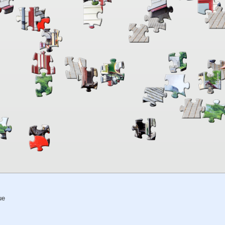
00:00
TheJigsawPuzzles
.com
ue