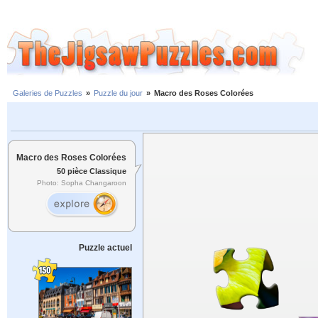
Galeries de Puzzles
»
Puzzle du jour
»
Macro des Roses Colorées
Macro des Roses Colorées
50 pièce Classique
Photo: Sopha Changaroon
Puzzle actuel