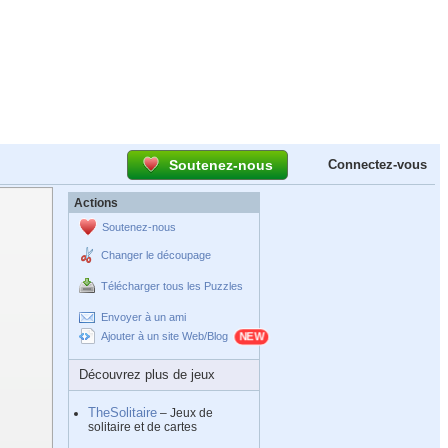
Soutenez-nous
Connectez-vous
Actions
Soutenez-nous
Changer le découpage
Télécharger tous les Puzzles
Envoyer à un ami
Ajouter à un site Web/Blog
Découvrez plus de jeux
TheSolitaire
– Jeux de
solitaire et de cartes