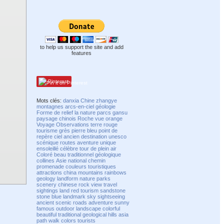
to help us support the site and add
features
Pinterest
Mots clés:
danxia
Chine
zhangye
montagnes
arcs-en-ciel
géologie
Forme de relief
la nature
parcs
gansu
paysage
chinois
Roche
vue
orange
Voyage
Observations
terre
rouge
tourisme
grès
pierre
bleu
point de
repère
ciel
ancien
destination
unesco
scénique
routes
aventure
unique
ensoleillé
célèbre
tour
de plein air
Coloré
beau
traditionnel
géologique
collines
Asie
national
chemin
promenade
couleurs
touristiques
attractions
china
mountains
rainbows
geology
landform
nature
parks
scenery
chinese
rock
view
travel
sightings
land
red
tourism
sandstone
stone
blue
landmark
sky
sightseeing
ancient
scenic
roads
adventure
sunny
famous
outdoor
landscape
colorful
beautiful
traditional
geological
hills
asia
path walk
colors
tourists