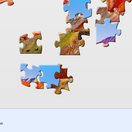
00:00
TheJigsawPuzzles
.com
ue