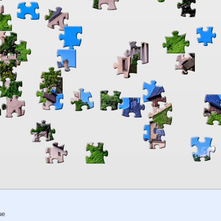
00:00
TheJigsawPuzzles
.com
ue