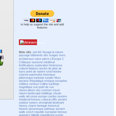
to help us support the site and add
features
Pinterest
Mots clés:
ciel
été
Voyage
la nature
paysage
bâtiments
des nuages
murs
architecture
vieux
pierre
L’Europe 
Châteaux
tourisme
médiéval
fortifications
exploration
forteresse
culturel
falaises
ancien
de plein air
tours
point de repère
rural
histoire
charme
patrimoine
historique
pittoresque
karlstejn
sentier
Murs
anciens
République tchèque
européen
célèbre
verdure
Colline
karlštejn
magnifique
vue
point de vue
observations
sky
summer
travel
nature
landscape
buildings
clouds
walls
old
stone
europe
castles
tourism
medieval
fortress
cultural
cliffs
ancient
outdoor
towers
stronghold
landmark
history
charm
heritage
historical
historic
picturesque
pathway
ancient
walls
czech republic
european
famous
greenery
hillside
magnificent
scenic